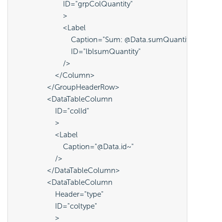
                        ID="grpColQuantity"
                        >
                        <Label
                            Caption="Sum: @Data.sumQuantity~"
                            ID="lblsumQuantity"
                        />
                    </Column>
                </GroupHeaderRow>
                <DataTableColumn
                    ID="colId"
                    >
                    <Label
                        Caption="@Data.id~"
                    />
                </DataTableColumn>
                <DataTableColumn
                    Header="type"
                    ID="coltype"
                    >