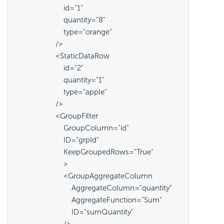
                        id="1"
                        quantity="8"
                        type="orange"
                    />
                    <StaticDataRow
                        id="2"
                        quantity="1"
                        type="apple"
                    />
                    <GroupFilter
                        GroupColumn="id"
                        ID="grpId"
                        KeepGroupedRows="True"
                        >
                        <GroupAggregateColumn
                            AggregateColumn="quantity"
                            AggregateFunction="Sum"
                            ID="sumQuantity"