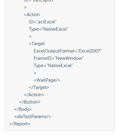
            ID="butExport"
            >
            <Action
                ID="actExcel"
                Type="NativeExcel"
                >
                <Target
                    ExcelOutputFormat="Excel2007"
                    FrameID="NewWindow"
                    Type="NativeExcel"
                    >
                    <WaitPage/>
                </Target>
            </Action>
        </Button>
    </Body>
    <ideTestParams/>
</Report>