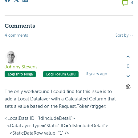
4
Comments
4 comments
Sort by
0
Johnny Stevens
3 years ago
Logi Info Ninja
Logi Forum Guru
The only workaround I could find for this issue is to
add a Local Datalayer with a Calculated Column that
sets a value based on the Request.Token/trigger:
<LocalData ID="ldIncludeDetail">
<DataLayer Type="Static" ID="dlsIncludeDetail">
<StaticDataRow value="1" />