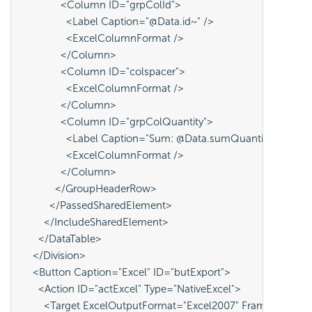
              <Column ID="grpColId">
                <Label Caption="@Data.id~" />
                <ExcelColumnFormat />
              </Column>
              <Column ID="colspacer">
                <ExcelColumnFormat />
              </Column>
              <Column ID="grpColQuantity">
                <Label Caption="Sum: @Data.sumQuantity~" ID="
                <ExcelColumnFormat />
              </Column>
            </GroupHeaderRow>
          </PassedSharedElement>
        </IncludeSharedElement>
      </DataTable>
    </Division>
    <Button Caption="Excel" ID="butExport">
      <Action ID="actExcel" Type="NativeExcel">
        <Target ExcelOutputFormat="Excel2007" FrameID="N