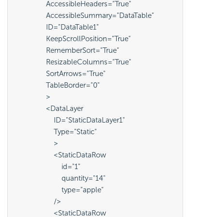
                AccessibleHeaders="True"
                AccessibleSummary="DataTable"
                ID="DataTable1"
                KeepScrollPosition="True"
                RememberSort="True"
                ResizableColumns="True"
                SortArrows="True"
                TableBorder="0"
                >
                <DataLayer
                    ID="StaticDataLayer1"
                    Type="Static"
                    >
                    <StaticDataRow
                        id="1"
                        quantity="14"
                        type="apple"
                    />
                    <StaticDataRow