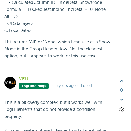
<CalculatedColumn ID="hideDetailShowMode"
Formula="IIF(@Request.inpInclEncDetail~=0,'None','
All')" />
</DataLayer>
</LocalData>
This returns "All" or "None" which I can use as a Show
Mode in the Group Header Row. Not the cleanest
option, but it appears to work for this use case.
VISUI
3 years ago
Edited
Logi Info Ninja
0
This is a bit overly complex, but it works well with
Logi Elements that do not provide a condition
property.
You can create a Shared Element and place it within