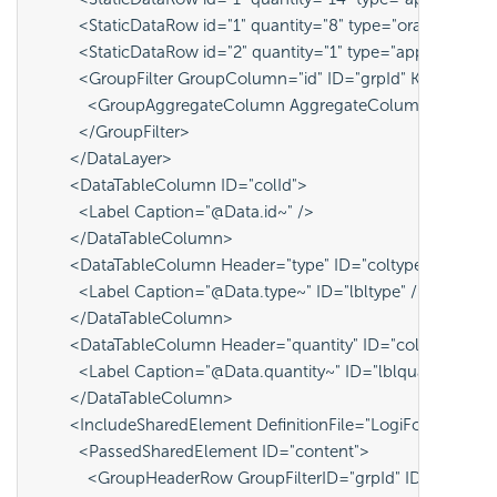
          <StaticDataRow id="1" quantity="8" type="orange" />
          <StaticDataRow id="2" quantity="1" type="apple" />
          <GroupFilter GroupColumn="id" ID="grpId" KeepGro
            <GroupAggregateColumn AggregateColumn="quant
          </GroupFilter>
        </DataLayer>
        <DataTableColumn ID="colId">
          <Label Caption="@Data.id~" />
        </DataTableColumn>
        <DataTableColumn Header="type" ID="coltype">
          <Label Caption="@Data.type~" ID="lbltype" />
        </DataTableColumn>
        <DataTableColumn Header="quantity" ID="colquantity">
          <Label Caption="@Data.quantity~" ID="lblquantity" />
        </DataTableColumn>
        <IncludeSharedElement DefinitionFile="LogiForum.
          <PassedSharedElement ID="content">
            <GroupHeaderRow GroupFilterID="grpId" ID="grpHdr