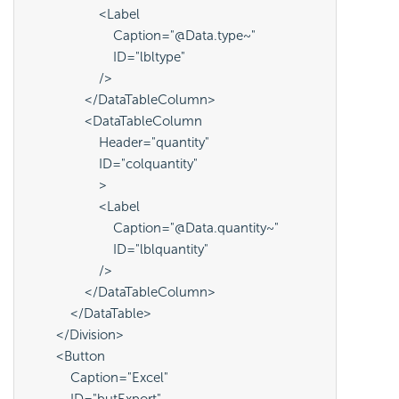
                    <Label
                        Caption="@Data.type~"
                        ID="lbltype"
                    />
                </DataTableColumn>
                <DataTableColumn
                    Header="quantity"
                    ID="colquantity"
                    >
                    <Label
                        Caption="@Data.quantity~"
                        ID="lblquantity"
                    />
                </DataTableColumn>
            </DataTable>
        </Division>
        <Button
            Caption="Excel"