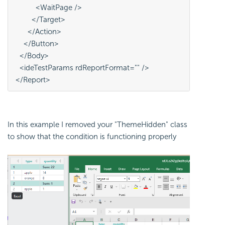
          <WaitPage />
        </Target>
      </Action>
    </Button>
  </Body>
  <ideTestParams rdReportFormat="" />
</Report>
In this example I removed your "ThemeHidden" class
to show that the condition is functioning properly