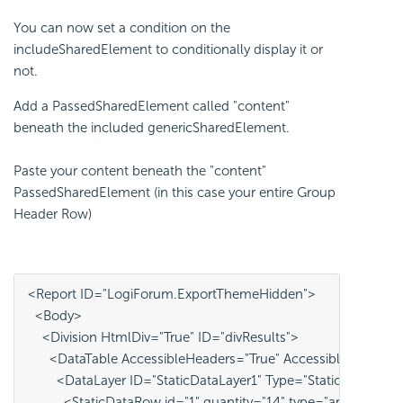
You can now set a condition on the
includeSharedElement to conditionally display it or
not.
Add a PassedSharedElement called "content"
beneath the included genericSharedElement.
Paste your content beneath the "content"
PassedSharedElement (in this case your entire Group
Header Row)
<Report ID="LogiForum.ExportThemeHidden">
  <Body>
    <Division HtmlDiv="True" ID="divResults">
      <DataTable AccessibleHeaders="True" AccessibleSumma
        <DataLayer ID="StaticDataLayer1" Type="Static">
          <StaticDataRow id="1" quantity="14" type="apple" />