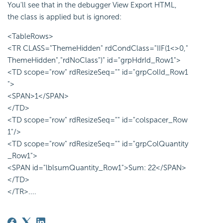
You'll see that in the debugger View Export HTML,
the class is applied but is ignored:
<TableRows>
<TR CLASS="ThemeHidden" rdCondClass="IIF(1<>0,"
ThemeHidden","rdNoClass")" id="grpHdrId_Row1">
<TD scope="row" rdResizeSeq="" id="grpColId_Row1
">
<SPAN>1</SPAN>
</TD>
<TD scope="row" rdResizeSeq="" id="colspacer_Row
1"/>
<TD scope="row" rdResizeSeq="" id="grpColQuantity
_Row1">
<SPAN id="lblsumQuantity_Row1">Sum: 22</SPAN>
</TD>
</TR>....