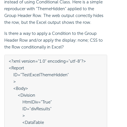
instead of using Conditional Class. Here is a simple
reproducer with "ThemeHidden" applied to the
Group Header Row. The web output correctly hides
the row, but the Excel output shows the row.
Is there a way to apply a Condition to the Group
Header Row and/or apply the display: none; CSS to
the Row conditionally in Excel?
<?xml version="1.0" encoding="utf-8"?>
<Report
    ID="TestExcelThemeHidden"
    >
    <Body>
        <Division
            HtmlDiv="True"
            ID="divResults"
            >
            <DataTable