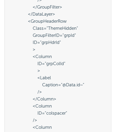
                        />
                    </GroupFilter>
                </DataLayer>
                <GroupHeaderRow
                    Class="ThemeHidden"
                    GroupFilterID="grpId"
                    ID="grpHdrId"
                    >
                    <Column
                        ID="grpColId"
                        >
                        <Label
                            Caption="@Data.id~"
                        />
                    </Column>
                    <Column
                        ID="colspacer"
                    />
                    <Column